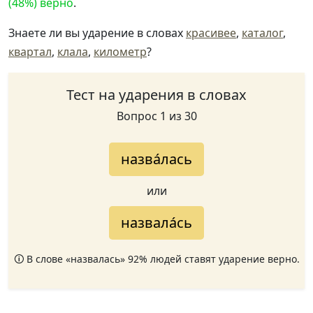
(48%) верно
.
Знаете ли вы ударение в словах
красивее
,
каталог
,
квартал
,
клала
,
километр
?
Тест на ударения в словах
Вопрос 1 из 30
назва́лась
или
назвала́сь
🛈 В слове «назвалась» 92% людей ставят ударение верно.