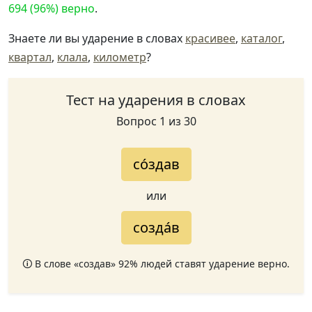
694 (96%) верно
.
Знаете ли вы ударение в словах
красивее
,
каталог
,
квартал
,
клала
,
километр
?
Тест на ударения в словах
Вопрос 1 из 30
со́здав
или
созда́в
🛈 В слове «создав» 92% людей ставят ударение верно.