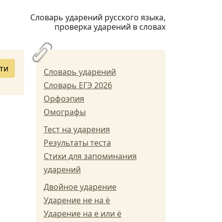
Словарь ударений русского языка,
проверка ударений в словах
ти
Словарь ударений
Словарь ЕГЭ 2026
Орфоэпия
Омографы
Тест на ударения
Результаты теста
Стихи для запоминания
ударений
Двойное ударение
Ударение не на ё
Ударение на е или ё