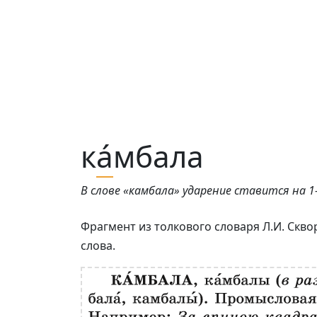
к
а́
мбала
В слове «камбала» ударение ставится на 1-
Фрагмент из толкового словаря Л.И. Скв
слова.