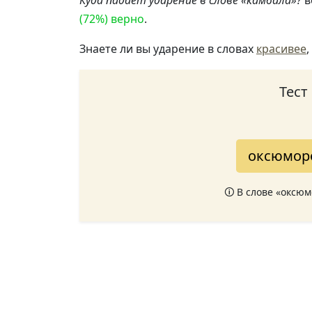
Куда падает ударение в слове «камбала»?
в
(72%) верно
.
Знаете ли вы ударение в словах
красивее
,
Тест
оксюморо
🛈 В слове «оксю