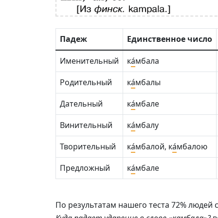
Падеж
Единственное число
Именительный
к
а́
мбала
Родительный
к
а́
мбалы
Дательный
к
а́
мбале
Винительный
к
а́
мбалу
Творительный
к
а́
мбалой, к
а́
мбалою
Предложный
к
а́
мбале
По результатам нашего теста 72% людей с