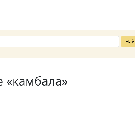
Най
е «камбала»