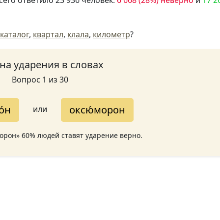
сего ответило 23 936 человек:
6 668 (28%) неверно
и
17 2
каталог
,
квартал
,
клала
,
километр
?
 на ударения в словах
Вопрос 1 из 30
́н
оксю́морон
или
морон» 60% людей ставят ударение верно.