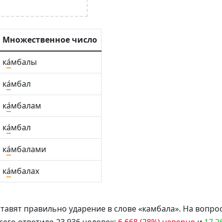
Множественное число
к
а́
мбалы
к
а́
мбал
к
а́
мбалам
к
а́
мбал
к
а́
мбалами
к
а́
мбалах
тавят правильно ударение в слове «камбала». На вопрос