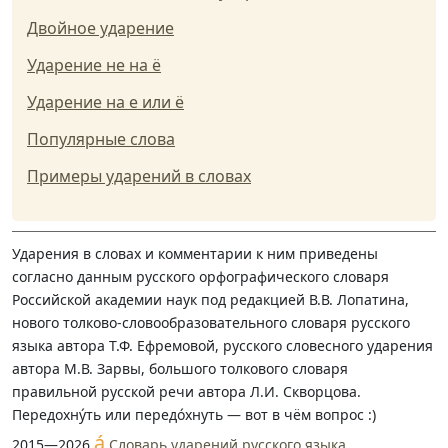
Двойное ударение
Ударение не на ё
Ударение на е или ё
Популярные слова
Примеры ударений в словах
Ударения в словах и комментарии к ним приведены
согласно данным русского орфографического словаря
Российской академии наук под редакцией В.В. Лопатина,
нового толково-словообразовательного словаря русского
языка автора Т.Ф. Ефремовой, русского словесного ударения
автора М.В. Зарвы, большого толкового словаря
правильной русской речи автора Л.И. Скворцова.
Передохну́ть или передо́хнуть — вот в чём вопрос :)
á
2015—2026
Словарь ударений русского языка