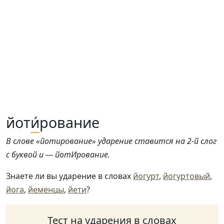
йот
и́
рование
В слове «йотирование» ударение ставится на 2-й слог
с буквой и — йотИрование.
Знаете ли вы ударение в словах
йогурт
,
йогуртовый
,
йога
,
йеменцы
,
йети
?
Тест на ударения в словах