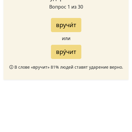
Вопрос 1 из 30
вручи́т
или
вру́чит
🛈 В слове «вручит» 81% людей ставят ударение верно.