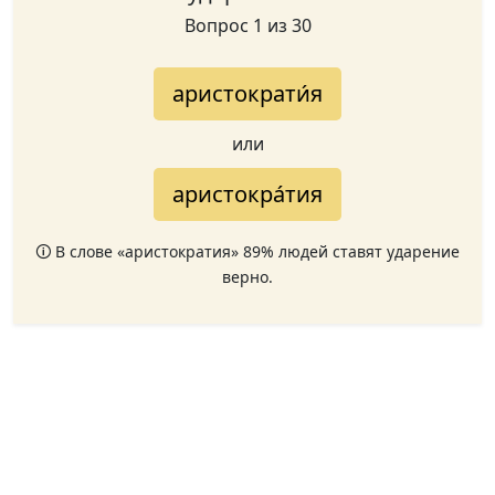
Вопрос 1 из 30
аристократи́я
или
аристокра́тия
🛈 В слове «аристократия» 89% людей ставят ударение
верно.