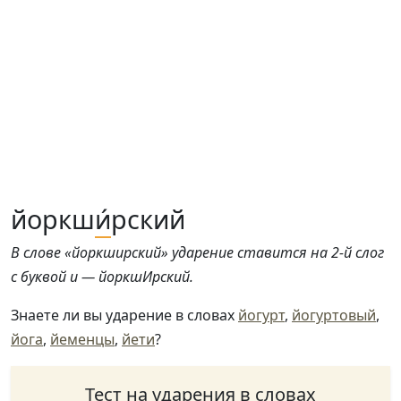
йоркш
и́
рский
В слове «йоркширский» ударение ставится на 2-й слог
с буквой и — йоркшИрский.
Знаете ли вы ударение в словах
йогурт
,
йогуртовый
,
йога
,
йеменцы
,
йети
?
Тест на ударения в словах