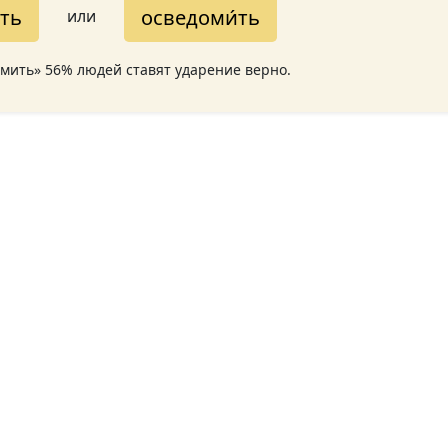
ить
осведоми́ть
или
омить» 56% людей ставят ударение верно.