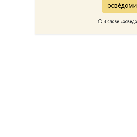
осве́дом
🛈 В слове «освед