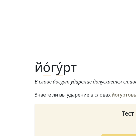
й
о́
г
у́
рт
В слове йогурт ударение допускается став
Знаете ли вы ударение в словах
йогуртов
Тест