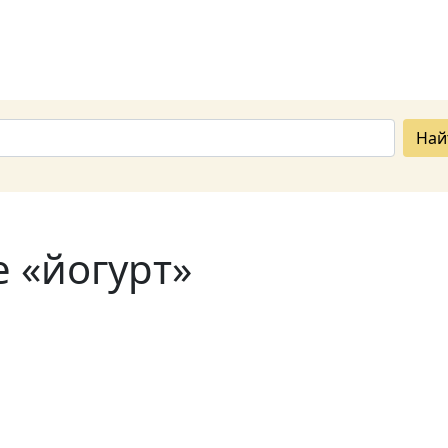
Най
е «йогурт»