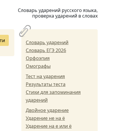
Словарь ударений русского языка,
проверка ударений в словах
ти
Словарь ударений
Словарь ЕГЭ 2026
Орфоэпия
Омографы
Тест на ударения
Результаты теста
Стихи для запоминания
ударений
Двойное ударение
Ударение не на ё
Ударение на е или ё