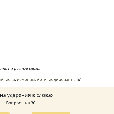
ить на разные слоги.
ый
,
йога
,
йеменцы
,
йети
,
йодированный
?
 на ударения в словах
Вопрос 1 из 30