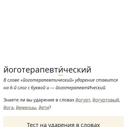
йоготерапевт
и́
ческий
В слове «йоготерапевтический» ударение ставится
на 6-й слог с буквой и — йоготерапевтИческий.
Знаете ли вы ударение в словах
йогурт
,
йогуртовый
,
йога
,
йеменцы
,
йети
?
Тест на ударения в словах