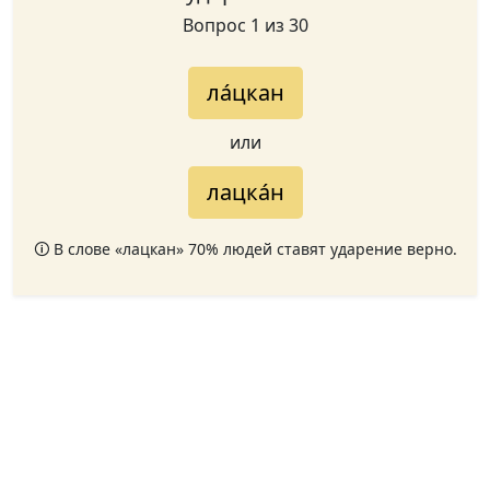
Вопрос 1 из 30
ла́цкан
или
лацка́н
🛈 В слове «лацкан» 70% людей ставят ударение верно.