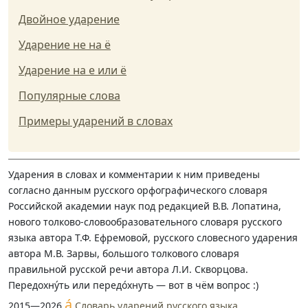
Двойное ударение
Ударение не на ё
Ударение на е или ё
Популярные слова
Примеры ударений в словах
Ударения в словах и комментарии к ним приведены
согласно данным русского орфографического словаря
Российской академии наук под редакцией В.В. Лопатина,
нового толково-словообразовательного словаря русского
языка автора Т.Ф. Ефремовой, русского словесного ударения
автора М.В. Зарвы, большого толкового словаря
правильной русской речи автора Л.И. Скворцова.
Передохну́ть или передо́хнуть — вот в чём вопрос :)
á
2015—2026
Словарь ударений русского языка