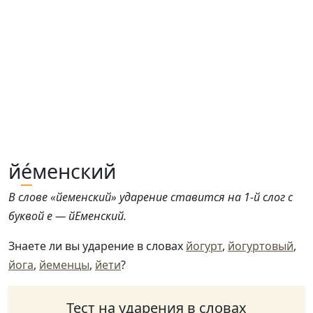
й
е́
менский
В слове «йеменский» ударение ставится на 1-й слог с
буквой е — йЕменский.
Знаете ли вы ударение в словах
йогурт
,
йогуртовый
,
йога
,
йеменцы
,
йети
?
Тест на ударения в словах