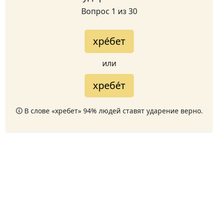
Вопрос 1 из 30
хре́бет
или
хребе́т
🛈 В слове «хребет» 94% людей ставят ударение верно.