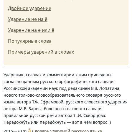
Двойное ударение
Ударение не на ё
Ударение на е или ё
Популярные слова
Примеры ударений в словах
Ударения в словах и комментарии к ним приведены
согласно данным русского орфографического словаря
Российской академии наук под редакцией В.В. Лопатина,
нового толково-словообразовательного словаря русского
языка автора Т.Ф. Ефремовой, русского словесного ударения
автора М.В. Зарвы, большого толкового словаря
правильной русской речи автора Л.И. Скворцова.
Передохну́ть или передо́хнуть — вот в чём вопрос :)
á
2015—2026
Словарь ударений русского языка