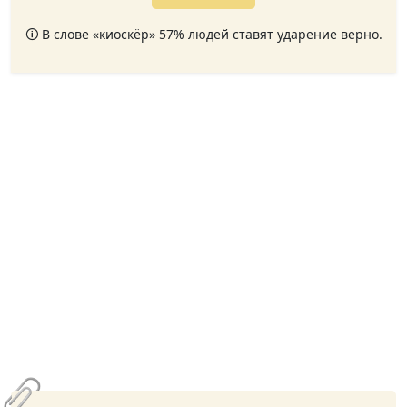
🛈 В слове «киоскёр» 57% людей ставят ударение верно.