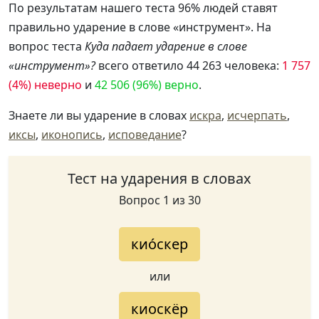
По результатам нашего теста 96% людей ставят
правильно ударение в слове «инструмент». На
вопрос теста
Куда падает ударение в слове
«инструмент»?
всего ответило 44 263 человека:
1 757
(4%) неверно
и
42 506 (96%) верно
.
Знаете ли вы ударение в словах
искра
,
исчерпать
,
иксы
,
иконопись
,
исповедание
?
Тест на ударения в словах
Вопрос 1 из 30
кио́скер
или
киоскёр