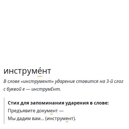
инструм
е́
нт
В слове «инструмент» ударение ставится на 3-й слог
с буквой е — инструмЕнт.
Стих для запоминания ударения в слове:
Предъявите докум
е
нт —
Мы дадим вам... (инструм
е
нт).