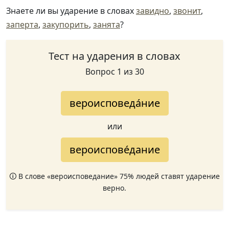
Знаете ли вы ударение в словах
завидно
,
звонит
,
заперта
,
закупорить
,
занята
?
Тест на ударения в словах
Вопрос 1 из 30
вероисповеда́ние
или
вероиспове́дание
🛈 В слове «вероисповедание» 75% людей ставят ударение
верно.