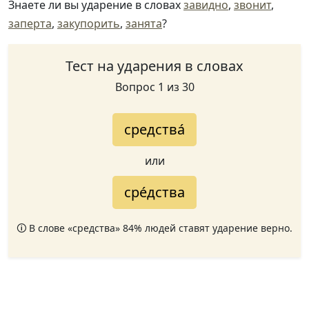
Знаете ли вы ударение в словах
завидно
,
звонит
,
заперта
,
закупорить
,
занята
?
Тест на ударения в словах
Вопрос 1 из 30
средства́
или
сре́дства
🛈 В слове «средства» 84% людей ставят ударение верно.