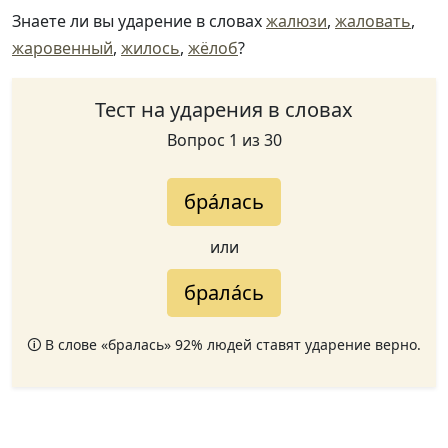
Знаете ли вы ударение в словах
жалюзи
,
жаловать
,
жаровенный
,
жилось
,
жёлоб
?
Тест на ударения в словах
Вопрос 1 из 30
бра́лась
или
брала́сь
🛈 В слове «бралась» 92% людей ставят ударение верно.