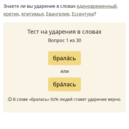
Знаете ли вы ударение в словах
единовременный
,
еретик
,
епитимья
,
Евангелие
,
Ессентуки
?
Тест на ударения в словах
Вопрос 1 из 30
брала́сь
или
бра́лась
🛈 В слове «бралась» 92% людей ставят ударение верно.