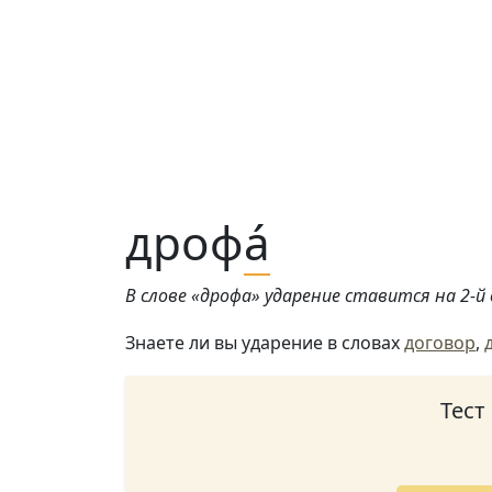
дроф
а́
В слове «дрофа» ударение ставится на 2-й 
Знаете ли вы ударение в словах
договор
,
Тест