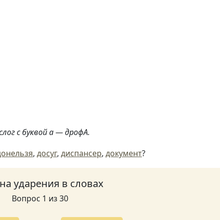
слог с буквой а — дрофА.
донельзя
,
досуг
,
диспансер
,
документ
?
 на ударения в словах
Вопрос 1 из 30