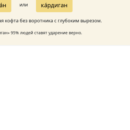
а́н
ка́рдиган
или
я кофта без воротника с глубоким вырезом.
иган» 95% людей ставят ударение верно.