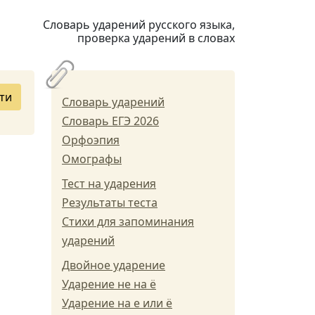
Словарь ударений русского языка,
проверка ударений в словах
ти
Словарь ударений
Словарь ЕГЭ 2026
Орфоэпия
Омографы
Тест на ударения
Результаты теста
Стихи для запоминания
ударений
Двойное ударение
Ударение не на ё
Ударение на е или ё