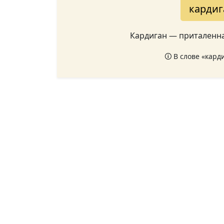
кардиг
Кардиган — приталенна
🛈 В слове «кард