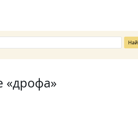
Най
е «дрофа»