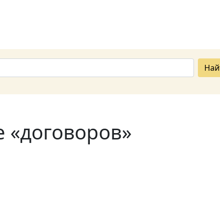
Най
е «договоров»