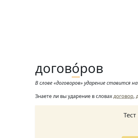
догов
о́
ров
В слове «договоров» ударение ставится на 
Знаете ли вы ударение в словах
договор
,
Тест