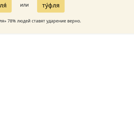
ля́
ту́фля
или
фля» 78% людей ставят ударение верно.