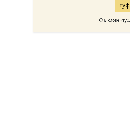
туф
🛈 В слове «ту