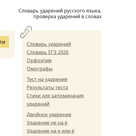
Словарь ударений русского языка,
проверка ударений в словах
ти
Словарь ударений
Словарь ЕГЭ 2026
Орфоэпия
Омографы
Тест на ударения
Результаты теста
Стихи для запоминания
ударений
Двойное ударение
Ударение не на ё
Ударение на е или ё