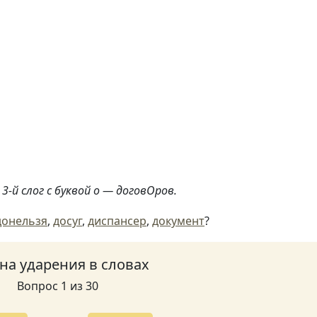
3-й слог с буквой о — договОров.
донельзя
,
досуг
,
диспансер
,
документ
?
 на ударения в словах
Вопрос 1 из 30