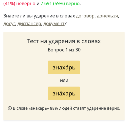
(41%) неверно
и
7 691 (59%) верно
.
Знаете ли вы ударение в словах
договор
,
донельзя
,
досуг
,
диспансер
,
документ
?
Тест на ударения в словах
Вопрос 1 из 30
знаха́рь
или
зна́харь
🛈 В слове «знахарь» 88% людей ставят ударение верно.