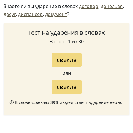
Знаете ли вы ударение в словах
договор
,
донельзя
,
досуг
,
диспансер
,
документ
?
Тест на ударения в словах
Вопрос 1 из 30
свёкла
или
свекла́
🛈 В слове «свёкла» 39% людей ставят ударение верно.