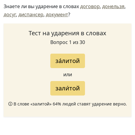
Знаете ли вы ударение в словах
договор
,
донельзя
,
досуг
,
диспансер
,
документ
?
Тест на ударения в словах
Вопрос 1 из 30
за́литой
или
зали́той
🛈 В слове «залитой» 64% людей ставят ударение верно.