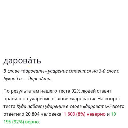
даров
а́
ть
В слове «даровать» ударение ставится на 3-й слог с
буквой а — даровАть.
По результатам нашего теста 92% людей ставят
правильно ударение в слове «даровать». На вопрос
теста
Куда падает ударение в слове «даровать»?
всего
ответило 20 804 человека:
1 609 (8%) неверно
и
19
195 (92%) верно
.