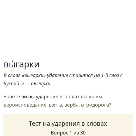
в
ы́
гарки
В слове «выгарки» ударение ставится на 1-й слог с
буквой ы — вЫгарки.
Знаете ли вы ударение в словах
включим
,
вероисповедание
,
взята
,
верба
,
втридорога
?
Тест на ударения в словах
Вопрос 1 из 30