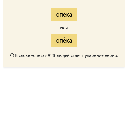
опе́ка
или
опё́ка
🛈 В слове «опека» 91% людей ставят ударение верно.