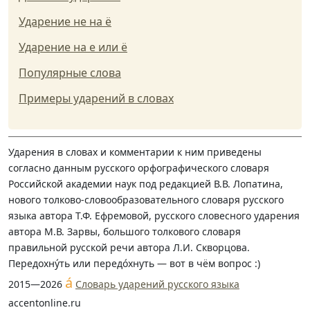
Ударение не на ё
Ударение на е или ё
Популярные слова
Примеры ударений в словах
Ударения в словах и комментарии к ним приведены
согласно данным русского орфографического словаря
Российской академии наук под редакцией В.В. Лопатина,
нового толково-словообразовательного словаря русского
языка автора Т.Ф. Ефремовой, русского словесного ударения
автора М.В. Зарвы, большого толкового словаря
правильной русской речи автора Л.И. Скворцова.
Передохну́ть или передо́хнуть — вот в чём вопрос :)
á
2015—2026
Словарь ударений русского языка
accentonline.ru