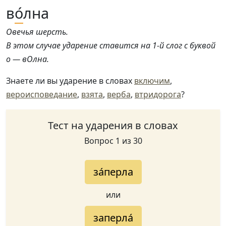
в
о́
лна
Овечья шерсть.
В этом случае ударение ставится на 1-й слог с буквой
о — вОлна.
Знаете ли вы ударение в словах
включим
,
вероисповедание
,
взята
,
верба
,
втридорога
?
Тест на ударения в словах
Вопрос 1 из 30
за́перла
или
заперла́