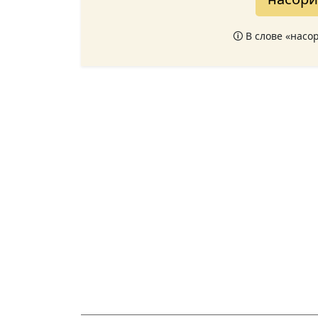
🛈 В слове «насо