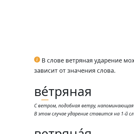
В слове ветряная ударение мож
зависит от значения слова.
в
е́
тряная
С ветром, подобная ветру, напоминающая
В этом случае ударение ставится на 1-й сл
ветрян
а́
я