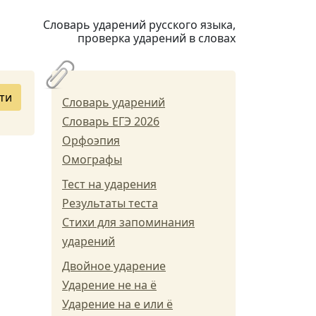
Словарь ударений русского языка,
проверка ударений в словах
ти
Словарь ударений
Словарь ЕГЭ 2026
Орфоэпия
Омографы
Тест на ударения
Результаты теста
Стихи для запоминания
ударений
Двойное ударение
Ударение не на ё
Ударение на е или ё