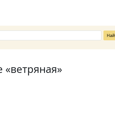
Най
е «ветряная»