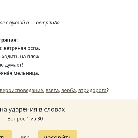
ог с буквой а — ветрянАя.
ряная:
 ве́тряная оспа.
 ходить на пляж.
не думает!
ряна́я мельница.
вероисповедание
,
взята
,
верба
,
втридорога
?
 на ударения в словах
Вопрос 1 из 30
ить
насори́ть
или