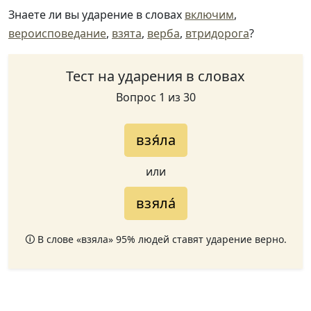
Знаете ли вы ударение в словах
включим
,
вероисповедание
,
взята
,
верба
,
втридорога
?
Тест на ударения в словах
Вопрос 1 из 30
взя́ла
или
взяла́
🛈 В слове «взяла» 95% людей ставят ударение верно.