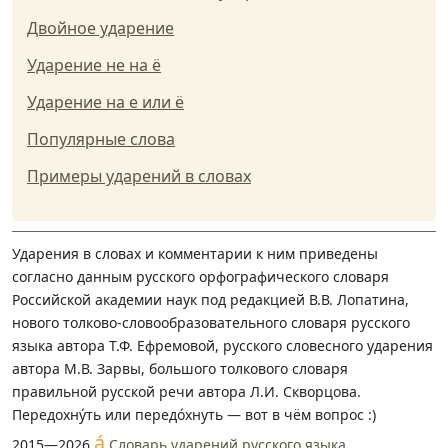
Двойное ударение
Ударение не на ё
Ударение на е или ё
Популярные слова
Примеры ударений в словах
Ударения в словах и комментарии к ним приведены
согласно данным русского орфографического словаря
Российской академии наук под редакцией В.В. Лопатина,
нового толково-словообразовательного словаря русского
языка автора Т.Ф. Ефремовой, русского словесного ударения
автора М.В. Зарвы, большого толкового словаря
правильной русской речи автора Л.И. Скворцова.
Передохну́ть или передо́хнуть — вот в чём вопрос :)
á
2015—2026
Словарь ударений русского языка