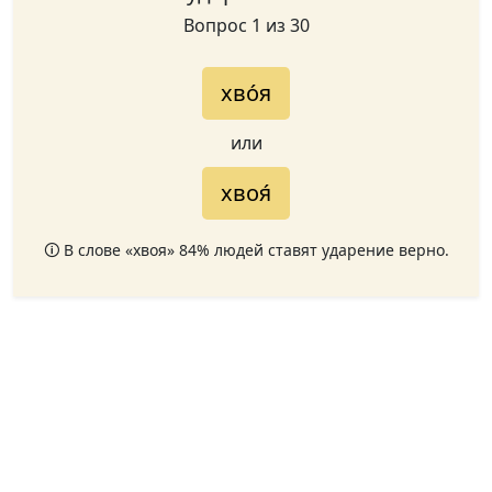
Вопрос 1 из 30
хво́я
или
хвоя́
🛈 В слове «хвоя» 84% людей ставят ударение верно.