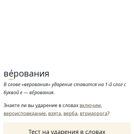
в
е́
рования
В слове «верования» ударение ставится на 1-й слог с
буквой е — вЕрования.
Знаете ли вы ударение в словах
включим
,
вероисповедание
,
взята
,
верба
,
втридорога
?
Тест на ударения в словах