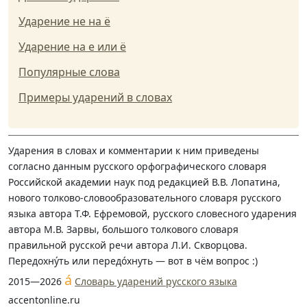
Ударение не на ё
Ударение на е или ё
Популярные слова
Примеры ударений в словах
Ударения в словах и комментарии к ним приведены
согласно данным русского орфографического словаря
Российской академии наук под редакцией В.В. Лопатина,
нового толково-словообразовательного словаря русского
языка автора Т.Ф. Ефремовой, русского словесного ударения
автора М.В. Зарвы, большого толкового словаря
правильной русской речи автора Л.И. Скворцова.
Передохну́ть или передо́хнуть — вот в чём вопрос :)
á
2015—2026
Словарь ударений русского языка
accentonline.ru