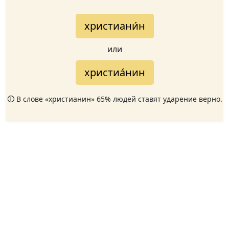
христиани́н
или
христиа́нин
🛈 В слове «христианин» 65% людей ставят ударение верно.