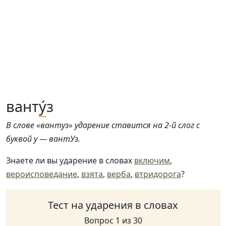
вант
у́
з
В слове «вантуз» ударение ставится на 2-й слог с
буквой у — вантУз.
Знаете ли вы ударение в словах
включим
,
вероисповедание
,
взята
,
верба
,
втридорога
?
Тест на ударения в словах
Вопрос 1 из 30