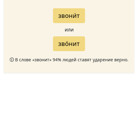
звони́т
или
зво́нит
🛈 В слове «звонит» 94% людей ставят ударение верно.