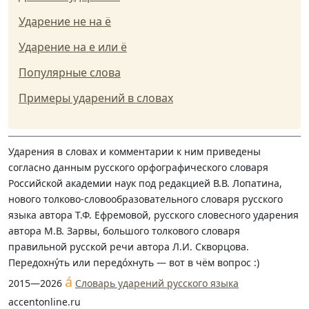
Ударение не на ё
Ударение на е или ё
Популярные слова
Примеры ударений в словах
Ударения в словах и комментарии к ним приведены
согласно данным русского орфографического словаря
Российской академии наук под редакцией В.В. Лопатина,
нового толково-словообразовательного словаря русского
языка автора Т.Ф. Ефремовой, русского словесного ударения
автора М.В. Зарвы, большого толкового словаря
правильной русской речи автора Л.И. Скворцова.
Передохну́ть или передо́хнуть — вот в чём вопрос :)
á
2015—2026
Словарь ударений русского языка
accentonline.ru