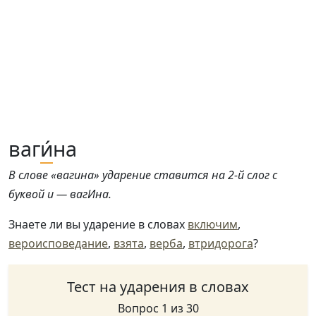
ваг
и́
на
В слове «вагина» ударение ставится на 2-й слог с
буквой и — вагИна.
Знаете ли вы ударение в словах
включим
,
вероисповедание
,
взята
,
верба
,
втридорога
?
Тест на ударения в словах
Вопрос 1 из 30