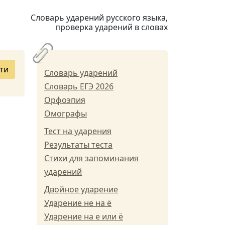
Словарь ударений русского языка,
проверка ударений в словах
ти
Словарь ударений
Словарь ЕГЭ 2026
Орфоэпия
Омографы
Тест на ударения
Результаты теста
Стихи для запоминания
ударений
Двойное ударение
Ударение не на ё
Ударение на е или ё