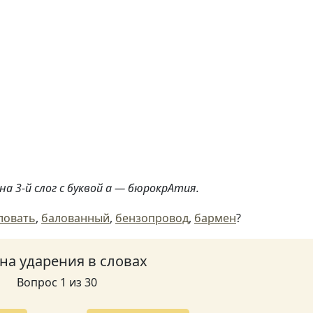
а 3-й слог с буквой а — бюрокрАтия.
ловать
,
балованный
,
бензопровод
,
бармен
?
 на ударения в словах
Вопрос 1 из 30