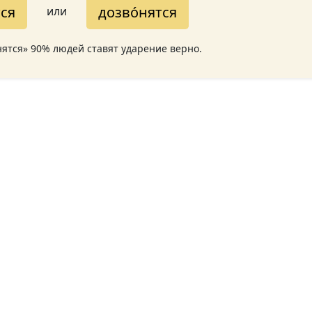
тся
дозво́нятся
или
нятся» 90% людей ставят ударение верно.