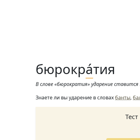
бюрокр
а́
тия
В слове «бюрократия» ударение ставится н
Знаете ли вы ударение в словах
банты
,
ба
Тест