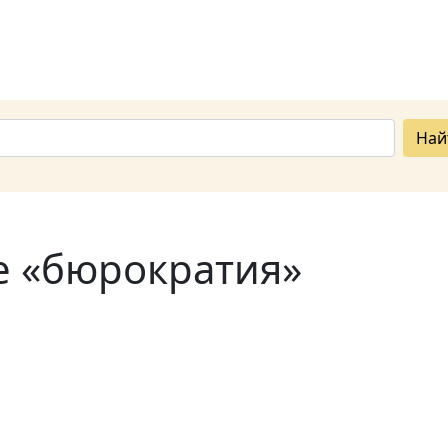
Най
е «бюрократия»