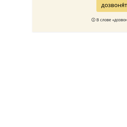
дозвоня́
🛈 В слове «дозво