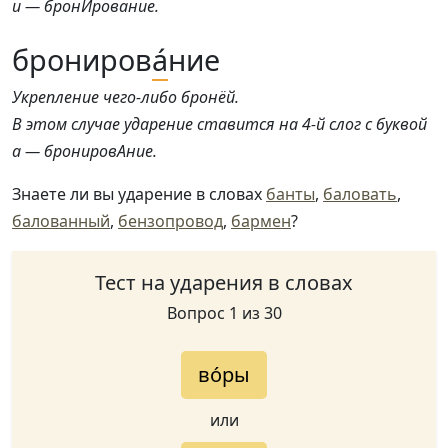
и — бронИрование.
брониров
а́
ние
Укрепление чего-либо бронёй.
В этом случае ударение ставится на 4-й слог с буквой
а — бронировАние.
Знаете ли вы ударение в словах
банты
,
баловать
,
балованный
,
бензопровод
,
бармен
?
Тест на ударения в словах
Вопрос 1 из 30
во́ры
или