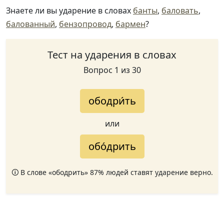
Знаете ли вы ударение в словах
банты
,
баловать
,
балованный
,
бензопровод
,
бармен
?
Тест на ударения в словах
Вопрос 1 из 30
ободри́ть
или
обо́дрить
🛈 В слове «ободрить» 87% людей ставят ударение верно.