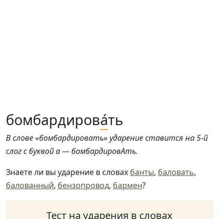
бомбардиров
а́
ть
В слове «бомбардировать» ударение ставится на 5-й
слог с буквой а — бомбардировАть.
Знаете ли вы ударение в словах
банты
,
баловать
,
балованный
,
бензопровод
,
бармен
?
Тест на ударения в словах