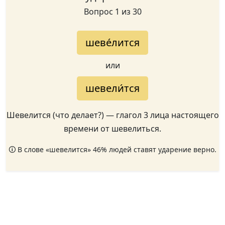
Вопрос 1 из 30
шеве́лится
или
шевели́тся
Шевелится (что делает?) — глагол 3 лица настоящего
времени от шевелиться.
🛈 В слове «шевелится» 46% людей ставят ударение верно.