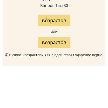
Вопрос 1 из 30
во́зрастов
или
возрасто́в
🛈 В слове «возрастов» 39% людей ставят ударение верно.