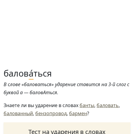
балов
а́
ться
В слове «баловаться» ударение ставится на 3-й слог с
буквой а — баловАться.
Знаете ли вы ударение в словах
банты
,
баловать
,
балованный
,
бензопровод
,
бармен
?
Тест на ударения в словах