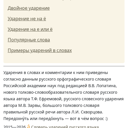
Двойное ударение
Ударение не на ё
Ударение на е или ё
Популярные слова
Примеры ударений в словах
Ударения в словах и комментарии к ним приведены
согласно данным русского орфографического словаря
Российской академии наук под редакцией В.В. Лопатина,
нового толково-словообразовательного словаря русского
языка автора Т.Ф. Ефремовой, русского словесного ударения
автора М.В. Зарвы, большого толкового словаря
правильной русской речи автора Л.И. Скворцова.
Передохну́ть или передо́хнуть — вот в чём вопрос :)
á
2015—2026
Словарь ударений русского языка