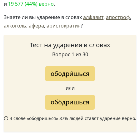
и
19 577 (44%) верно
.
Знаете ли вы ударение в словах
алфавит
,
апостроф
,
алкоголь
,
афера
,
аристократия
?
Тест на ударения в словах
Вопрос 1 из 30
ободри́шься
или
обо́дришься
🛈 В слове «ободришься» 87% людей ставят ударение верно.