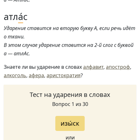
атл
а́
с
Ударение ставится на вторую букву А, если речь идёт
о ткани.
В этом случае ударение ставится на 2-й слог с буквой
а — атлАс.
Знаете ли вы ударение в словах
алфавит
,
апостроф
,
алкоголь
,
афера
,
аристократия
?
Тест на ударения в словах
Вопрос 1 из 30
изы́ск
или