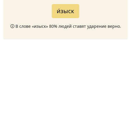
и́зыск
🛈 В слове «изыск» 80% людей ставят ударение верно.