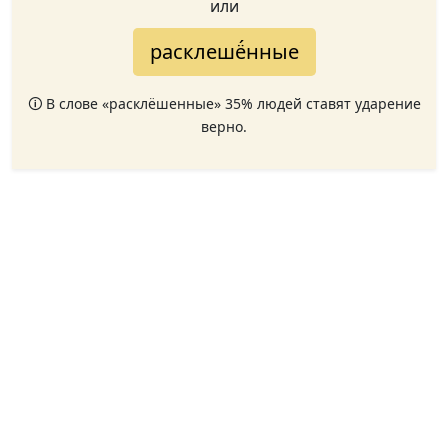
или
расклешё́нные
🛈 В слове «расклёшенные» 35% людей ставят ударение
верно.