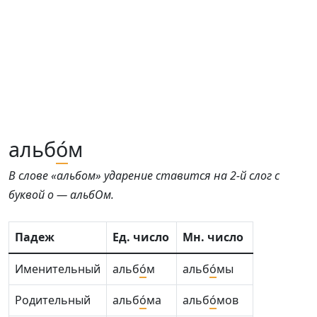
альб
о́
м
В слове «альбом» ударение ставится на 2-й слог с
буквой о — альбОм.
Падеж
Ед. число
Мн. число
Именительный
альб
о́
м
альб
о́
мы
Родительный
альб
о́
ма
альб
о́
мов