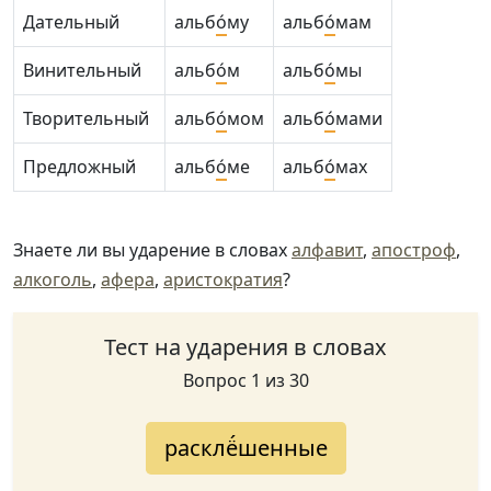
Дательный
альб
о́
му
альб
о́
мам
Винительный
альб
о́
м
альб
о́
мы
Творительный
альб
о́
мом
альб
о́
мами
Предложный
альб
о́
ме
альб
о́
мах
Знаете ли вы ударение в словах
алфавит
,
апостроф
,
алкоголь
,
афера
,
аристократия
?
Тест на ударения в словах
Вопрос 1 из 30
расклё́шенные