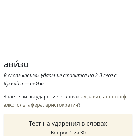
ав
и́
зо
В слове «авизо» ударение ставится на 2-й слог с
буквой и — авИзо.
Знаете ли вы ударение в словах
алфавит
,
апостроф
,
алкоголь
,
афера
,
аристократия
?
Тест на ударения в словах
Вопрос 1 из 30