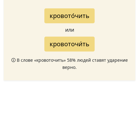
кровото́чить
или
кровоточи́ть
🛈 В слове «кровоточить» 58% людей ставят ударение
верно.