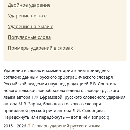
Двойное ударение
Ударение не на ё
Ударение на е или ё
Популярные слова
Примеры ударений в словах
Ударения в словах и комментарии к ним приведены
согласно данным русского орфографического словаря
Российской академии наук под редакцией В.В. Лопатина,
нового толково-словообразовательного словаря русского
языка автора Т.Ф. Ефремовой, русского словесного ударения
автора М.В. Зарвы, большого толкового словаря
правильной русской речи автора Л.И. Скворцова.
Передохну́ть или передо́хнуть — вот в чём вопрос :)
á
2015—2026
Словарь ударений русского языка