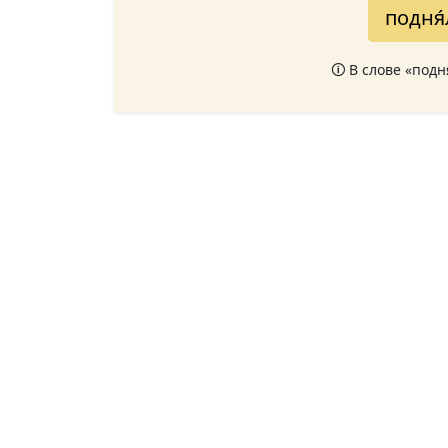
подня
🛈 В слове «под