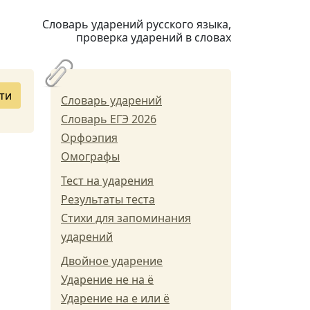
Словарь ударений русского языка,
проверка ударений в словах
ти
Словарь ударений
Словарь ЕГЭ 2026
Орфоэпия
Омографы
Тест на ударения
Результаты теста
Стихи для запоминания
ударений
Двойное ударение
Ударение не на ё
Ударение на е или ё