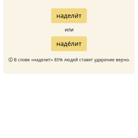
надели́т
или
наде́лит
🛈 В слове «наделит» 85% людей ставят ударение верно.