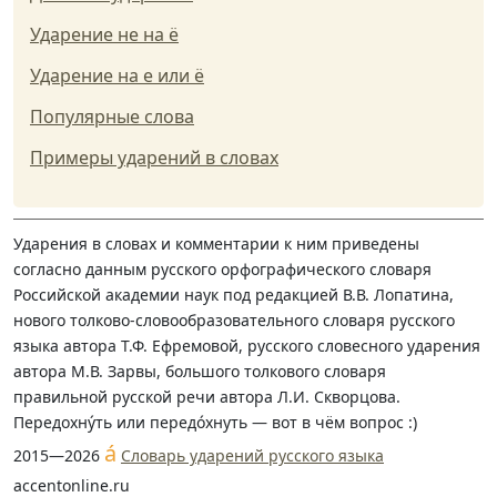
Ударение не на ё
Ударение на е или ё
Популярные слова
Примеры ударений в словах
Ударения в словах и комментарии к ним приведены
согласно данным русского орфографического словаря
Российской академии наук под редакцией В.В. Лопатина,
нового толково-словообразовательного словаря русского
языка автора Т.Ф. Ефремовой, русского словесного ударения
автора М.В. Зарвы, большого толкового словаря
правильной русской речи автора Л.И. Скворцова.
Передохну́ть или передо́хнуть — вот в чём вопрос :)
á
2015—2026
Словарь ударений русского языка
accentonline.ru