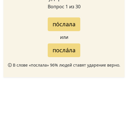
Вопрос 1 из 30
по́слала
или
посла́ла
🛈 В слове «послала» 96% людей ставят ударение верно.