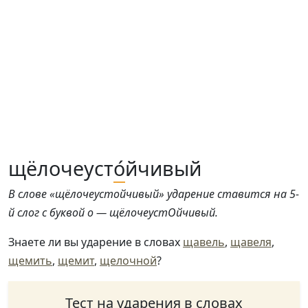
щёлочеуст
о́
йчивый
В слове «щёлочеустойчивый» ударение ставится на 5-
й слог с буквой о — щёлочеустОйчивый.
Знаете ли вы ударение в словах
щавель
,
щавеля
,
щемить
,
щемит
,
щелочной
?
Тест на ударения в словах