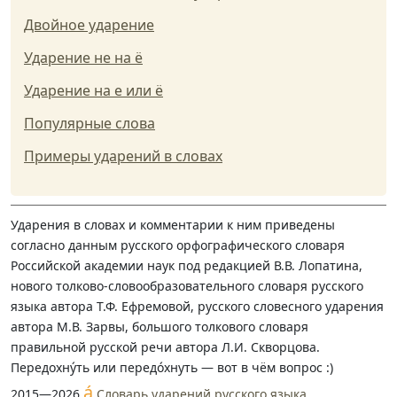
Двойное ударение
Ударение не на ё
Ударение на е или ё
Популярные слова
Примеры ударений в словах
Ударения в словах и комментарии к ним приведены
согласно данным русского орфографического словаря
Российской академии наук под редакцией В.В. Лопатина,
нового толково-словообразовательного словаря русского
языка автора Т.Ф. Ефремовой, русского словесного ударения
автора М.В. Зарвы, большого толкового словаря
правильной русской речи автора Л.И. Скворцова.
Передохну́ть или передо́хнуть — вот в чём вопрос :)
á
2015—2026
Словарь ударений русского языка