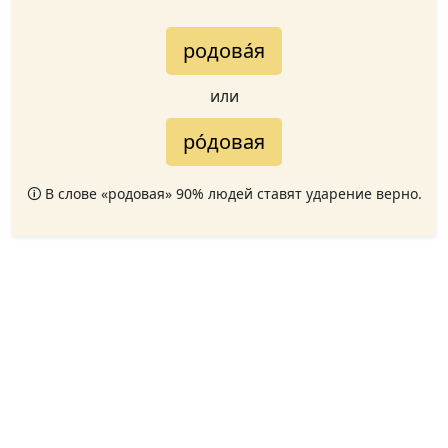
родова́я
или
ро́довая
🛈 В слове «родовая» 90% людей ставят ударение верно.