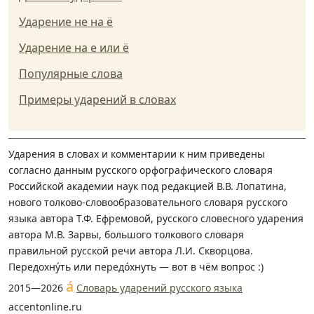
Ударение не на ё
Ударение на е или ё
Популярные слова
Примеры ударений в словах
Ударения в словах и комментарии к ним приведены
согласно данным русского орфографического словаря
Российской академии наук под редакцией В.В. Лопатина,
нового толково-словообразовательного словаря русского
языка автора Т.Ф. Ефремовой, русского словесного ударения
автора М.В. Зарвы, большого толкового словаря
правильной русской речи автора Л.И. Скворцова.
Передохну́ть или передо́хнуть — вот в чём вопрос :)
á
2015—2026
Словарь ударений русского языка
accentonline.ru