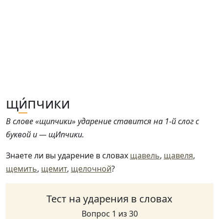
щ
и́
пчики
В слове «щипчики» ударение ставится на 1-й слог с
буквой и — щИпчики.
Знаете ли вы ударение в словах
щавель
,
щавеля
,
щемить
,
щемит
,
щелочной
?
Тест на ударения в словах
Вопрос 1 из 30