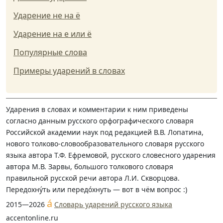
Ударение не на ё
Ударение на е или ё
Популярные слова
Примеры ударений в словах
Ударения в словах и комментарии к ним приведены
согласно данным русского орфографического словаря
Российской академии наук под редакцией В.В. Лопатина,
нового толково-словообразовательного словаря русского
языка автора Т.Ф. Ефремовой, русского словесного ударения
автора М.В. Зарвы, большого толкового словаря
правильной русской речи автора Л.И. Скворцова.
Передохну́ть или передо́хнуть — вот в чём вопрос :)
á
2015—2026
Словарь ударений русского языка
accentonline.ru