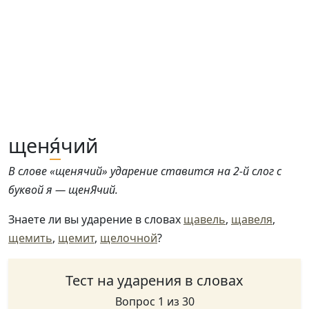
щен
я́
чий
В слове «щенячий» ударение ставится на 2-й слог с
буквой я — щенЯчий.
Знаете ли вы ударение в словах
щавель
,
щавеля
,
щемить
,
щемит
,
щелочной
?
Тест на ударения в словах
Вопрос 1 из 30