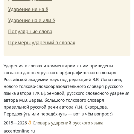
Ударение не на ё
Ударение на е или ё
Популярные слова
Примеры ударений в словах
Ударения в словах и комментарии к ним приведены
согласно данным русского орфографического словаря
Российской академии наук под редакцией В.В. Лопатина,
нового толково-словообразовательного словаря русского
языка автора Т.Ф. Ефремовой, русского словесного ударения
автора М.В. Зарвы, большого толкового словаря
правильной русской речи автора Л.И. Скворцова.
Передохну́ть или передо́хнуть — вот в чём вопрос :)
á
2015—2026
Словарь ударений русского языка
accentonline.ru