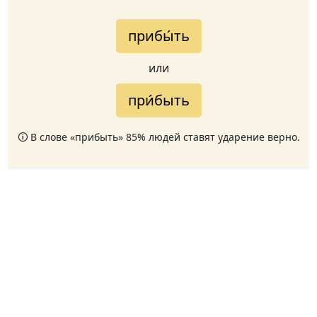
прибы́ть
или
при́быть
🛈 В слове «прибыть» 85% людей ставят ударение верно.