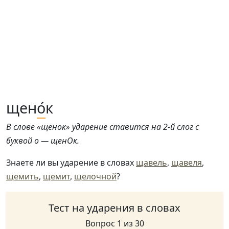
щен
о́
к
В слове «щенок» ударение ставится на 2-й слог с
буквой о — щенОк.
Знаете ли вы ударение в словах
щавель
,
щавеля
,
щемить
,
щемит
,
щелочной
?
Тест на ударения в словах
Вопрос 1 из 30