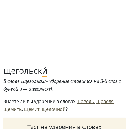
щегольск
и́
В слове «щегольски» ударение ставится на 3-й слог с
буквой и — щегольскИ.
Знаете ли вы ударение в словах
щавель
,
щавеля
,
щемить
,
щемит
,
щелочной
?
Тест на ударения в словах