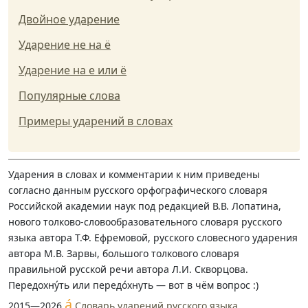
Двойное ударение
Ударение не на ё
Ударение на е или ё
Популярные слова
Примеры ударений в словах
Ударения в словах и комментарии к ним приведены
согласно данным русского орфографического словаря
Российской академии наук под редакцией В.В. Лопатина,
нового толково-словообразовательного словаря русского
языка автора Т.Ф. Ефремовой, русского словесного ударения
автора М.В. Зарвы, большого толкового словаря
правильной русской речи автора Л.И. Скворцова.
Передохну́ть или передо́хнуть — вот в чём вопрос :)
á
2015—2026
Словарь ударений русского языка