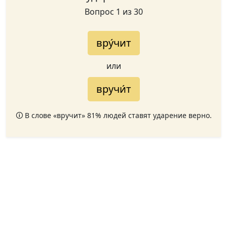
Вопрос 1 из 30
вру́чит
или
вручи́т
🛈 В слове «вручит» 81% людей ставят ударение верно.