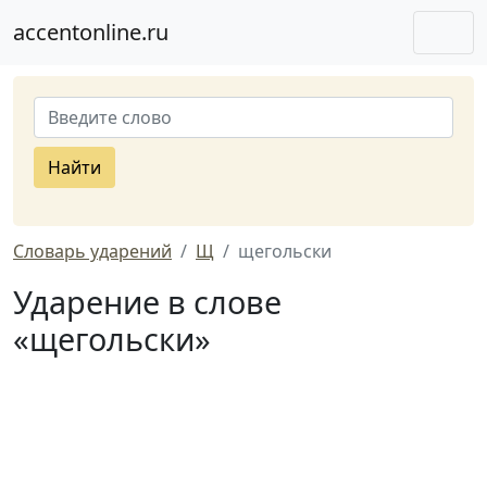
accentonline.ru
Найти
Словарь ударений
Щ
щегольски
Ударение в слове
«щегольски»