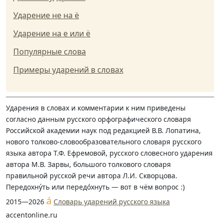
Ударение не на ё
Ударение на е или ё
Популярные слова
Примеры ударений в словах
Ударения в словах и комментарии к ним приведены
согласно данным русского орфографического словаря
Российской академии наук под редакцией В.В. Лопатина,
нового толково-словообразовательного словаря русского
языка автора Т.Ф. Ефремовой, русского словесного ударения
автора М.В. Зарвы, большого толкового словаря
правильной русской речи автора Л.И. Скворцова.
Передохну́ть или передо́хнуть — вот в чём вопрос :)
á
2015—2026
Словарь ударений русского языка
accentonline.ru