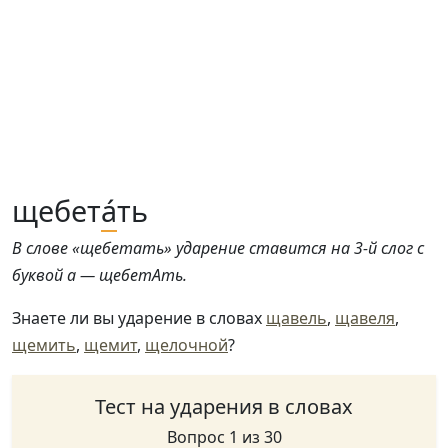
щебет
а́
ть
В слове «щебетать» ударение ставится на 3-й слог с
буквой а — щебетАть.
Знаете ли вы ударение в словах
щавель
,
щавеля
,
щемить
,
щемит
,
щелочной
?
Тест на ударения в словах
Вопрос 1 из 30