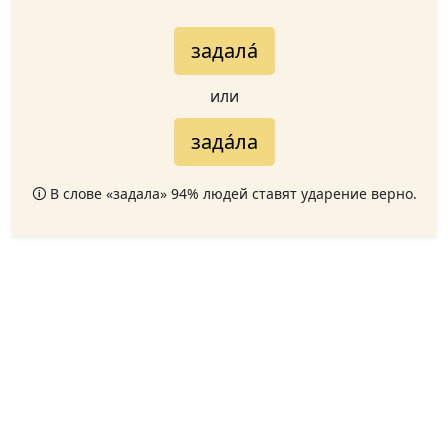
задала́
или
зада́ла
🛈 В слове «задала» 94% людей ставят ударение верно.