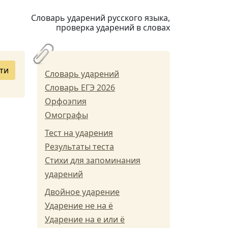
Словарь ударений русского языка,
проверка ударений в словах
ти
Словарь ударений
Словарь ЕГЭ 2026
Орфоэпия
Омографы
Тест на ударения
Результаты теста
Стихи для запоминания
ударений
Двойное ударение
Ударение не на ё
Ударение на е или ё