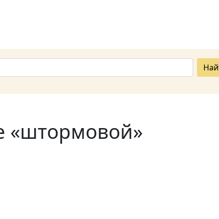
Най
ве «штормовой»