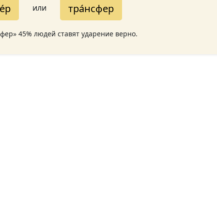
е́р
тра́нсфер
или
сфер» 45% людей ставят ударение верно.