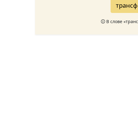
трансф
🛈 В слове «тран