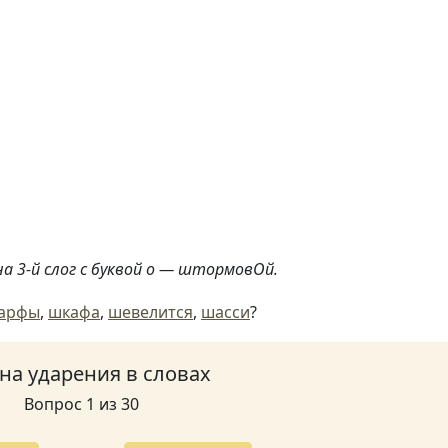
а 3-й слог с буквой о — штормовОй.
арфы
,
шкафа
,
шевелится
,
шасси
?
 на ударения в словах
Вопрос 1 из 30