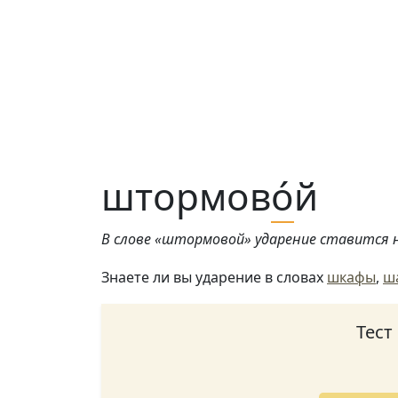
штормов
о́
й
В слове «штормовой» ударение ставится н
Знаете ли вы ударение в словах
шкафы
,
ш
Тест