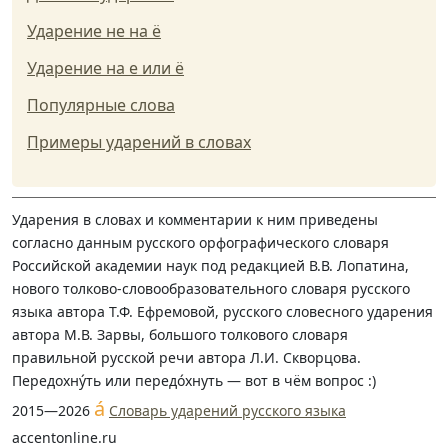
Ударение не на ё
Ударение на е или ё
Популярные слова
Примеры ударений в словах
Ударения в словах и комментарии к ним приведены
согласно данным русского орфографического словаря
Российской академии наук под редакцией В.В. Лопатина,
нового толково-словообразовательного словаря русского
языка автора Т.Ф. Ефремовой, русского словесного ударения
автора М.В. Зарвы, большого толкового словаря
правильной русской речи автора Л.И. Скворцова.
Передохну́ть или передо́хнуть — вот в чём вопрос :)
á
2015—2026
Словарь ударений русского языка
accentonline.ru