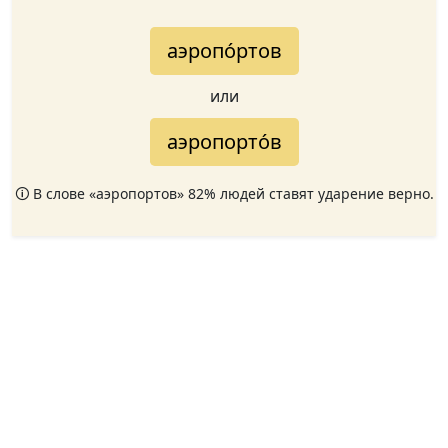
аэропо́ртов
или
аэропорто́в
🛈 В слове «аэропортов» 82% людей ставят ударение верно.