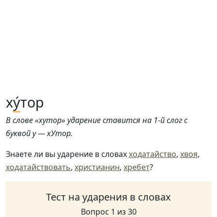
х
у́
тор
В слове «хутор» ударение ставится на 1-й слог с
буквой у — хУтор.
Знаете ли вы ударение в словах
ходатайство
,
хвоя
,
ходатайствовать
,
христианин
,
хребет
?
Тест на ударения в словах
Вопрос 1 из 30