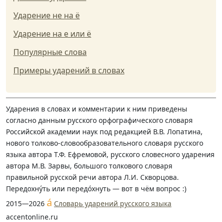
Ударение не на ё
Ударение на е или ё
Популярные слова
Примеры ударений в словах
Ударения в словах и комментарии к ним приведены
согласно данным русского орфографического словаря
Российской академии наук под редакцией В.В. Лопатина,
нового толково-словообразовательного словаря русского
языка автора Т.Ф. Ефремовой, русского словесного ударения
автора М.В. Зарвы, большого толкового словаря
правильной русской речи автора Л.И. Скворцова.
Передохну́ть или передо́хнуть — вот в чём вопрос :)
á
2015—2026
Словарь ударений русского языка
accentonline.ru