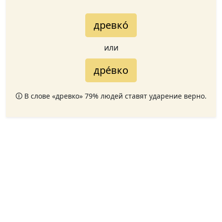
древко́
или
дре́вко
🛈 В слове «древко» 79% людей ставят ударение верно.