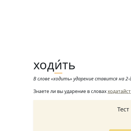
ход
и́
ть
В слове «ходить» ударение ставится на 2-й
Знаете ли вы ударение в словах
ходатайс
Тест