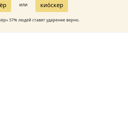
ёр
кио́скер
или
скёр» 57% людей ставят ударение верно.