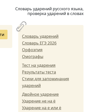
Словарь ударений русского языка,
проверка ударений в словах
ти
Словарь ударений
Словарь ЕГЭ 2026
Орфоэпия
Омографы
Тест на ударения
Результаты теста
Стихи для запоминания
ударений
Двойное ударение
Ударение не на ё
Ударение на е или ё