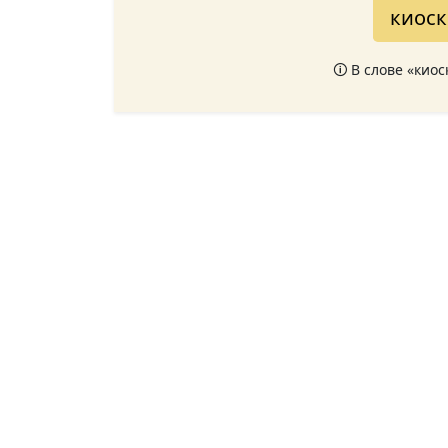
киоск
🛈 В слове «кио