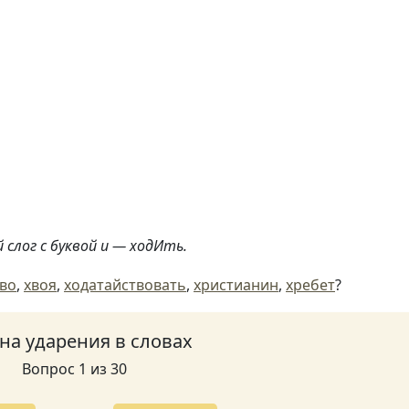
 слог с буквой и — ходИть.
тво
,
хвоя
,
ходатайствовать
,
христианин
,
хребет
?
 на ударения в словах
Вопрос 1 из 30