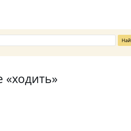
Най
е «ходить»