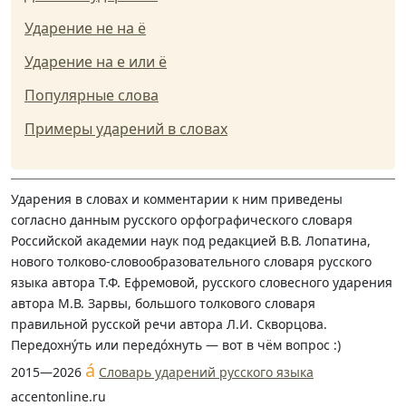
Ударение не на ё
Ударение на е или ё
Популярные слова
Примеры ударений в словах
Ударения в словах и комментарии к ним приведены
согласно данным русского орфографического словаря
Российской академии наук под редакцией В.В. Лопатина,
нового толково-словообразовательного словаря русского
языка автора Т.Ф. Ефремовой, русского словесного ударения
автора М.В. Зарвы, большого толкового словаря
правильной русской речи автора Л.И. Скворцова.
Передохну́ть или передо́хнуть — вот в чём вопрос :)
á
2015—2026
Словарь ударений русского языка
accentonline.ru