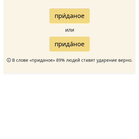
при́даное
или
прида́ное
🛈 В слове «приданое» 89% людей ставят ударение верно.