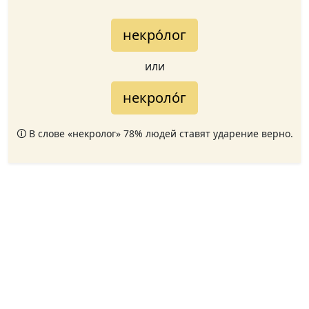
некро́лог
или
некроло́г
🛈 В слове «некролог» 78% людей ставят ударение верно.