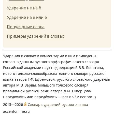
Ударение не на ё
Ударение на е или ё
Популярные слова
Примеры ударений в словах
Ударения в словах и комментарии к ним приведены
согласно данным русского орфографического словаря
Российской академии наук под редакцией В.В. Лопатина,
нового толково-словообразовательного словаря русского
языка автора Т.Ф. Ефремовой, русского словесного ударения
автора М.В. Зарвы, большого толкового словаря
правильной русской речи автора Л.И. Скворцова.
Передохну́ть или передо́хнуть — вот в чём вопрос :)
á
2015—2026
Словарь ударений русского языка
accentonline.ru