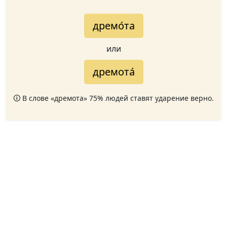
дремо́та
или
дремота́
🛈 В слове «дремота» 75% людей ставят ударение верно.