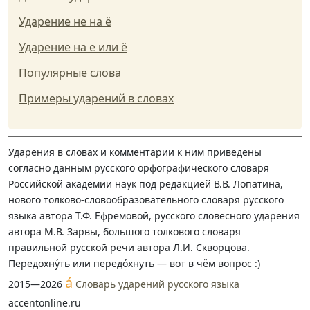
Ударение не на ё
Ударение на е или ё
Популярные слова
Примеры ударений в словах
Ударения в словах и комментарии к ним приведены
согласно данным русского орфографического словаря
Российской академии наук под редакцией В.В. Лопатина,
нового толково-словообразовательного словаря русского
языка автора Т.Ф. Ефремовой, русского словесного ударения
автора М.В. Зарвы, большого толкового словаря
правильной русской речи автора Л.И. Скворцова.
Передохну́ть или передо́хнуть — вот в чём вопрос :)
á
2015—2026
Словарь ударений русского языка
accentonline.ru