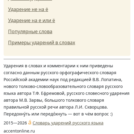
Ударение не на ё
Ударение на е или ё
Популярные слова
Примеры ударений в словах
Ударения в словах и комментарии к ним приведены
согласно данным русского орфографического словаря
Российской академии наук под редакцией В.В. Лопатина,
нового толково-словообразовательного словаря русского
языка автора Т.Ф. Ефремовой, русского словесного ударения
автора М.В. Зарвы, большого толкового словаря
правильной русской речи автора Л.И. Скворцова.
Передохну́ть или передо́хнуть — вот в чём вопрос :)
á
2015—2026
Словарь ударений русского языка
accentonline.ru