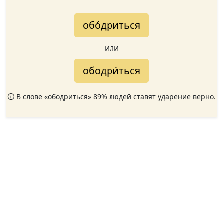
обо́дриться
или
ободри́ться
🛈 В слове «ободриться» 89% людей ставят ударение верно.