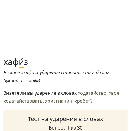
хаф
и́
з
В слове «хафиз» ударение ставится на 2-й слог с
буквой и — хафИз.
Знаете ли вы ударение в словах
ходатайство
,
хвоя
,
ходатайствовать
,
христианин
,
хребет
?
Тест на ударения в словах
Вопрос 1 из 30